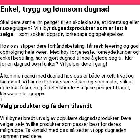
Enkel, trygg og lønnsom dugnad
Skal dere samle inn penger til en skoleklasse, et idrettslag eller
russegruppen? Vi tilbyr
dugnadsprodukter som er lett å
selge
– som sokker, dopapir, tørkepapir og spekepølser.
Hos oss slipper dere forhåndsbetaling, får rask levering og god
oppfølging hele veien. Med høy fortjeneste, fornøyde kunder og
enkel bestilling, har vi gjort dugnad til noe å glede seg til. Klar
for en dugnad som funker? Vi hjelper dere i gang!
Å komme i gang med dugnad hos oss er både enkelt, trygt og
lønnsomt. Vi har gjort prosessen så smidig som mulig, slik at
dere kan fokusere på det viktigste – å tjene penger til laget,
klassen eller gruppa.
1
Velg produkter og få dem tilsendt
Vi tilbyr et bredt utvalg av populære dugnadsprodukter. Dere
velger selv hvilke produkter som passer best for deres
målgruppe. Ta kontakt med oss så setter vi opp dugnaden
sammen med dere.